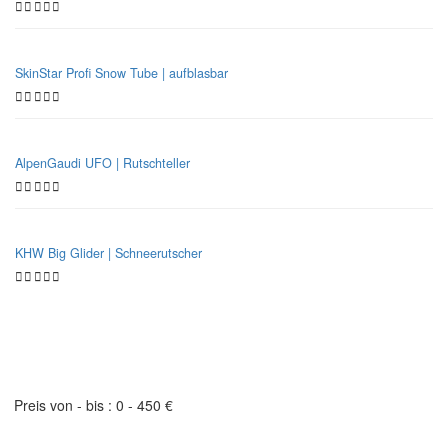
SkinStar Profi Snow Tube | aufblasbar
AlpenGaudi UFO | Rutschteller
KHW Big Glider | Schneerutscher
Bobschlitten | Filter
Preis von - bis :
0
-
450
€