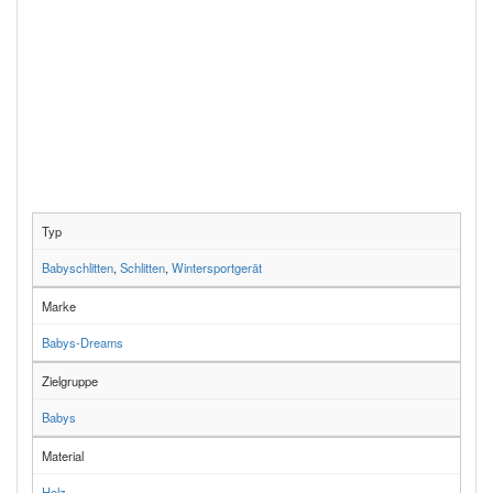
Typ
Babyschlitten
,
Schlitten
,
Wintersportgerät
Marke
Babys-Dreams
Zielgruppe
Babys
Material
Holz