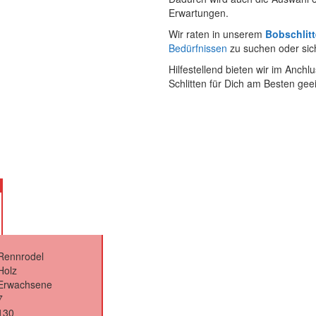
Erwartungen.
Wir raten in unserem
Bobschlitt
Bedürfnissen
zu suchen oder sich
Hilfestellend bieten wir im Anchl
Schlitten für Dich am Besten geei
Rennrodel
Holz
Erwachsene
7
130