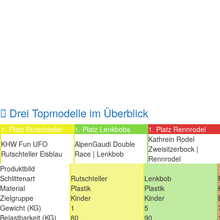
Drei Topmodelle im Überblick
1. Platz Rutschteller
1. Platz Lenkbobs
1. Platz Rennrodel
Kathrein Rodel
KHW Fun UFO
AlpenGaudi Double
Zweisitzerbock |
Rutschteller Eisblau
Race | Lenkbob
Rennrodel
Produktbild
Schlittenart
Rutschteller
Lenkbob
Material
Plastik
Plastik
Zielgruppe
Kinder
Kinder
Gewicht (KG)
1
5
Belastbarkeit (KG)
80
90