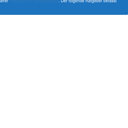
nserer
Übersicht für Schlittenarten
. Der folgende Ratgeber befasst