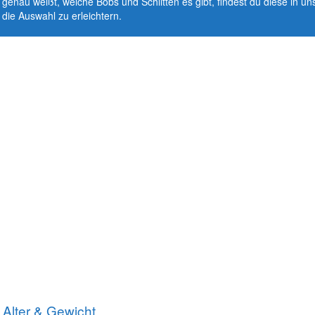
 genau weißt, welche Bobs und Schlitten es gibt, findest du diese in u
 die Auswahl zu erleichtern.
Alter & Gewicht