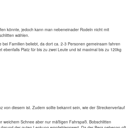
 kaufen könnte, jedoch kann man nebeneinader Rodeln nicht mit
chlitten wählen.
de bei Familien beliebt, da dort ca. 2-3 Personen gemeinsam fahren
et ebenfalls Platz für bis zu zwei Leute und ist maximal bis zu 120kg
nz von diesem ist. Zudem sollte bekannt sein, wie der Streckenverlauf
 oder weichem Schnee aber nur mäßigen Fahrspaß. Bobschlitten
 aufgrund der guten Lenkung empfehlenswert. Da der Berg nebenan oft