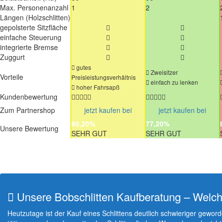
Max. Personenanzahl
1
2
Längen (Holzschlitten)
gepolsterte Sitzfläche
einfache Steuerung
integrierte Bremse
Zuggurt
gutes
Zweisitzer
Vorteile
Preisleistungsverhältnis
einfach zu lenken
hoher Fahrsapß
Kundenbewertung
Zum Partnershop
jetzt kaufen bei
jetzt kaufen bei
80,20%
77,20%
Unsere Bewertung
SEHR GUT
SEHR GUT
Unsere Bobschlitten Kaufberatung – Welche
Heutzutage ist der Kauf eines Schlittens deutlich schwieriger gewor