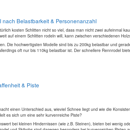
l nach Belastbarkeit & Personenanzahl
atürlich kosten Schlitten nicht so viel, dass man nicht zwei aufeinmal
it auf einem Schlitten rodeln will, kann zwischen verschiedenen Holzs
itten. Die hochwertigsten Modelle sind bis zu 200kg belastbar und gera
llerdings oft nur bis 110kg belastbar ist. Der schnellere Rennrodel biet
fenheit & Piste
macht einen Unterschied aus, wieviel Schnee liegt und wie die Konsiste
delt es sich um eine sehr kurvenreiche Piste?
enswert bei kleinen Hindernissen (wie z.B. Steinen), bieten bei wenig
nnrodel und Skibobs sind dagegen besonders bei kurvenreichen Pisten