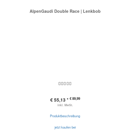
AlpenGaudi Double Race | Lenkbob
€ 89,99
€ 55,13 *
inkl. MwSt.
Produktbeschreibung
jetzt kaufen bei