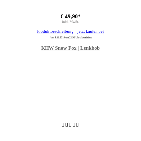
€ 49,90*
inkl. MwSt.
Produktbeschreibung
jetzt kaufen bei
*am 3.11.2019 um 22:56 Uhr aktualisiert
KHW Snow Fox | Lenkbob