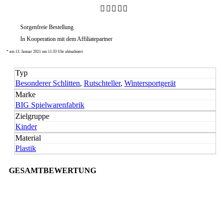
Sorgenfreie Bestellung
In Kooperation mit dem Affiliatepartner
* am 13. Januar 2021 um 11:33 Uhr aktualisiert
Typ
Besonderer Schlitten
,
Rutschteller
,
Wintersportgerät
Marke
BIG Spielwarenfabrik
Zielgruppe
Kinder
Material
Plastik
GESAMTBEWERTUNG
76,40%