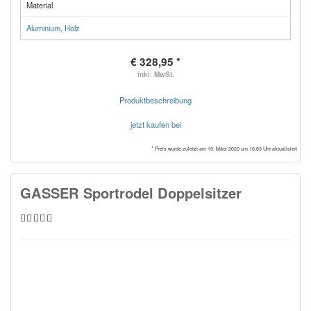
Material
Aluminium
,
Holz
€ 328,95 *
inkl. MwSt.
Produktbeschreibung
jetzt kaufen bei
* Preis wurde zuletzt am 19. März 2020 um 16:03 Uhr aktualisiert
GASSER Sportrodel Doppelsitzer