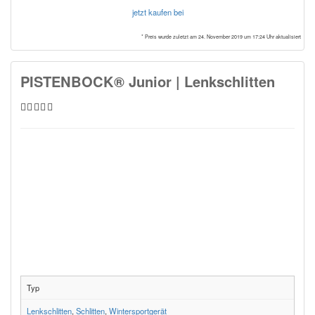
jetzt kaufen bei
* Preis wurde zuletzt am 24. November 2019 um 17:24 Uhr aktualisiert
PISTENBOCK® Junior | Lenkschlitten
Typ
Lenkschlitten
,
Schlitten
,
Wintersportgerät