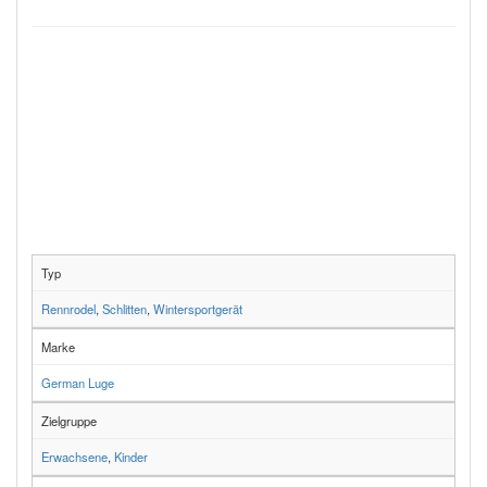
Typ
Rennrodel
,
Schlitten
,
Wintersportgerät
Marke
German Luge
Zielgruppe
Erwachsene
,
Kinder