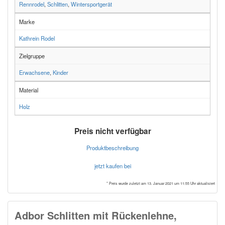
Rennrodel
,
Schlitten
,
Wintersportgerät
Marke
Kathrein Rodel
Zielgruppe
Erwachsene
,
Kinder
Material
Holz
Preis nicht verfügbar
Produktbeschreibung
jetzt kaufen bei
* Preis wurde zuletzt am 13. Januar 2021 um 11:55 Uhr aktualisiert
Adbor Schlitten mit Rückenlehne,