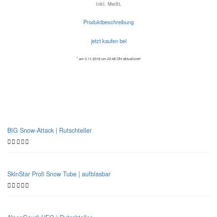
inkl. MwSt.
Produktbeschreibung
jetzt kaufen bei
* am 3.11.2019 um 22:48 Uhr aktualisiert
Beliebte Bobschlitten
BIG Snow-Attack | Rutschteller
SkinStar Profi Snow Tube | aufblasbar