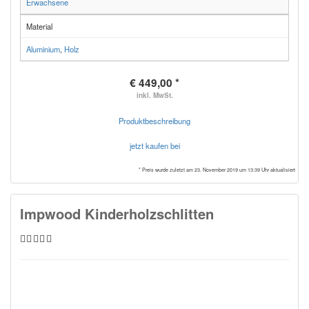
Erwachsene
Material
Aluminium
,
Holz
€ 449,00 *
inkl. MwSt.
Produktbeschreibung
jetzt kaufen bei
* Preis wurde zuletzt am 23. November 2019 um 13:39 Uhr aktualisiert
Impwood Kinderholzschlitten