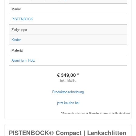
Marke
PISTENBOCK
Zielgruppe
Kinder
Material
Aluminium
,
Holz
€ 349,00 *
inkl. MwSt.
Produktbeschreibung
jetzt kaufen bei
* Preis wurde zuletzt am 24. November 2019 um 17:36 Uhr aktualisiert
PISTENBOCK® Compact | Lenkschlitten