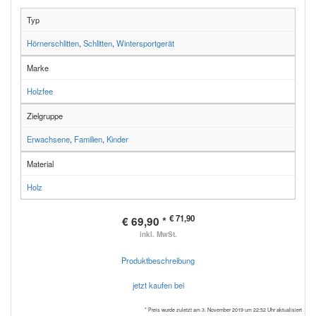
Typ
Hörnerschlitten
,
Schlitten
,
Wintersportgerät
Marke
Holzfee
Zielgruppe
Erwachsene
,
Familien
,
Kinder
Material
Holz
€ 71,90
€ 69,90 *
inkl. MwSt.
Produktbeschreibung
jetzt kaufen bei
* Preis wurde zuletzt am 3. November 2019 um 22:52 Uhr aktualisiert