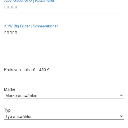
AlpenGaudi UFO | Rutschteller
KHW Big Glider | Schneerutscher
Bobschlitten | Filter
Preis von - bis :
0
-
450
€
Marke
Typ