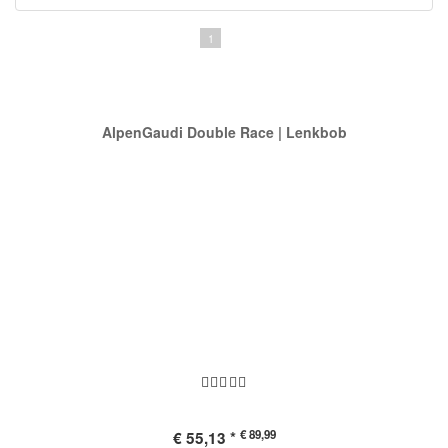
1
2
Bobschlitten | Empfehlung
AlpenGaudi Double Race | Lenkbob
€ 89,99
€ 55,13 *