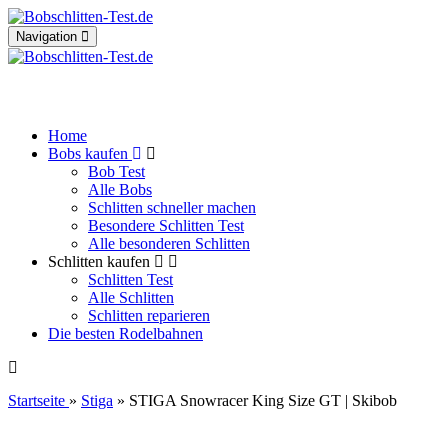
Toggle
Navigation
navigation
Home
Bobs kaufen
Bob Test
Alle Bobs
Schlitten schneller machen
Besondere Schlitten Test
Alle besonderen Schlitten
Schlitten kaufen
Schlitten Test
Alle Schlitten
Schlitten reparieren
Die besten Rodelbahnen
Startseite
»
Stiga
» STIGA Snowracer King Size GT | Skibob
STIGA Snowracer King Size GT | Skibo