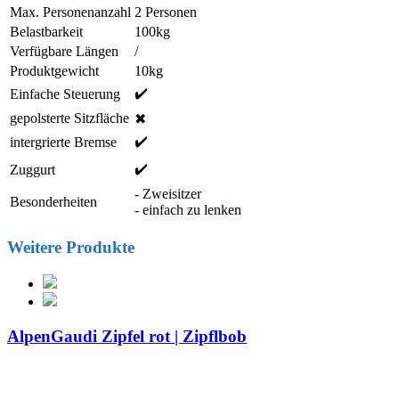
Max. Personenanzahl
2 Personen
Belastbarkeit
100kg
Verfügbare Längen
/
Produktgewicht
10kg
✔️
Einfache Steuerung
gepolsterte Sitzfläche
✖
✔️
intergrierte Bremse
✔️
Zuggurt
- Zweisitzer
Besonderheiten
- einfach zu lenken
Weitere Produkte
AlpenGaudi Zipfel rot | Zipflbob