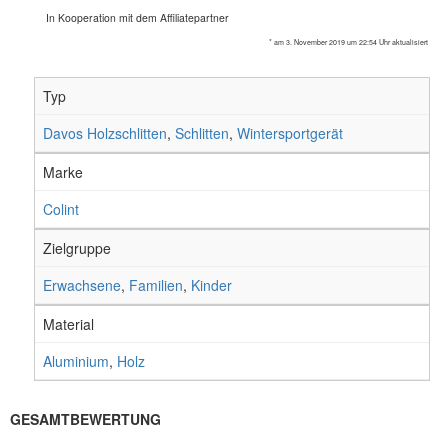
In Kooperation mit dem Affiliatepartner
* am 3. November 2019 um 22:54 Uhr aktualisiert
Typ
Davos Holzschlitten
,
Schlitten
,
Wintersportgerät
Marke
Colint
Zielgruppe
Erwachsene
,
Familien
,
Kinder
Material
Aluminium
,
Holz
GESAMTBEWERTUNG