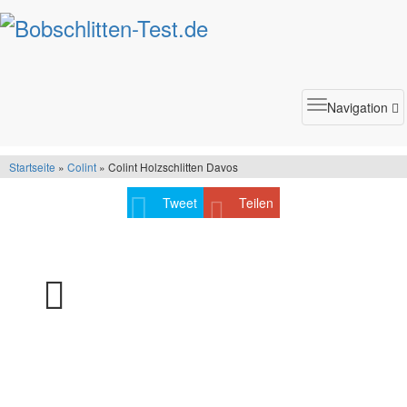
Toggle
Navigation
navigatio
Startseite
»
Colint
» Colint Holzschlitten Davos
Tweet
Teilen
Colint Holzschlitten Davos