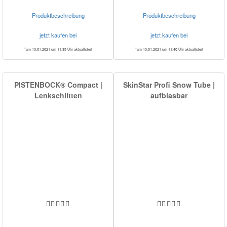
Produktbeschreibung
Produktbeschreibung
jetzt kaufen bei
jetzt kaufen bei
*am 13.01.2021 um 11:35 Uhr aktualisiert
*am 13.01.2021 um 11:40 Uhr aktualisiert
PISTENBOCK® Compact |
SkinStar Profi Snow Tube |
Lenkschlitten
aufblasbar