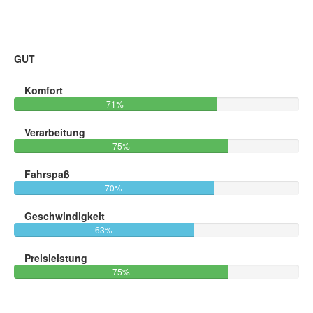
70,80%
GUT
Komfort
71%
Verarbeitung
75%
Fahrspaß
70%
Geschwindigkeit
63%
Preisleistung
75%